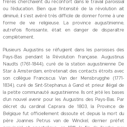
frères cherchaient du réconfort dans le travail paroissial
ou l'éducation. Bien que l'intensité de la révolution ait
diminué, il s'est avéré très difficile de donner forme à une
forme de vie religieuse. La province augustinienne,
autrefois florissante, était en danger de disparaître
complètement.
Plusieurs Augustins se réfugient dans les paroisses des
Pays-Bas pendant la Révolution française. Augustinus
Naudts (1761-1844), curé de la station augustinienne De
Star à Amsterdam, entretenait des contacts étroits avec
son collègue Franciscus Van der Mensbrugghe (1771-
1834), curé de Sint-Stephanus à Gand et prieur illégal de
la petite communauté augustinienne. Ils ont jeté les bases
d'un nouvel avenir pour les Augustins des Pays-Bas. Par
décret du cardinal Caprara de 1803, la Province de
Belgique fut officiellement dissoute et depuis la mort du
père Joannes Petrus van de Winckel, dernier préfet