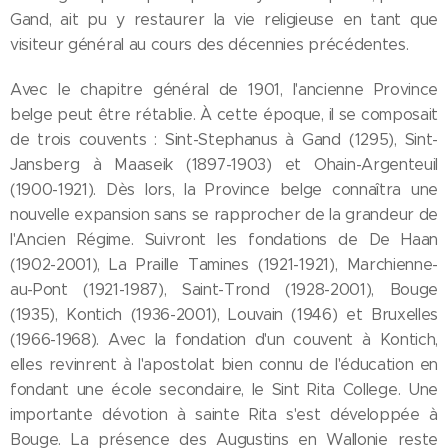
Gand, ait pu y restaurer la vie religieuse en tant que
visiteur général au cours des décennies précédentes.
Avec le chapitre général de 1901, l'ancienne Province
belge peut être rétablie. À cette époque, il se composait
de trois couvents : Sint-Stephanus à Gand (1295), Sint-
Jansberg à Maaseik (1897-1903) et Ohain-Argenteuil
(1900-1921). Dès lors, la Province belge connaîtra une
nouvelle expansion sans se rapprocher de la grandeur de
l'Ancien Régime. Suivront les fondations de De Haan
(1902-2001), La Praille Tamines (1921-1921), Marchienne-
au-Pont (1921-1987), Saint-Trond (1928-2001), Bouge
(1935), Kontich (1936-2001), Louvain (1946) et Bruxelles
(1966-1968). Avec la fondation d'un couvent à Kontich,
elles revinrent à l'apostolat bien connu de l'éducation en
fondant une école secondaire, le Sint Rita College. Une
importante dévotion à sainte Rita s'est développée à
Bouge. La présence des Augustins en Wallonie reste